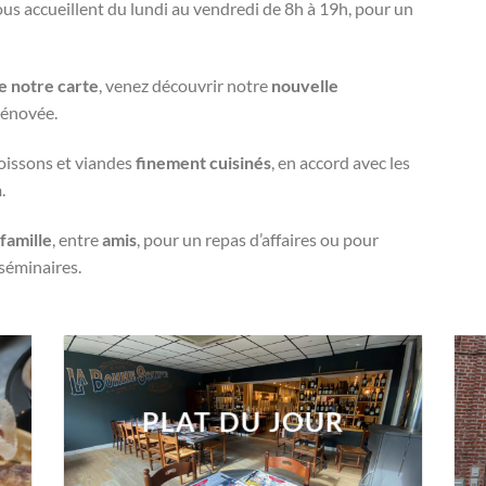
ous accueillent du lundi au
vendredi de 8h à 19h, pour un
e notre carte
, venez découvrir notre
nouvelle
rénovée.
oissons et viandes
finement cuisinés
, en accord avec les
n
.
n
famille
, entre
amis
, pour un repas d’affaires ou pour
séminaires.
PLAT DU JOUR