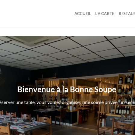
ACCUEIL
LA CARTE
RESTAU
Bienvenue à la Bonne Soupe
server une table, vous voulez organiser une soirée privée, un sém