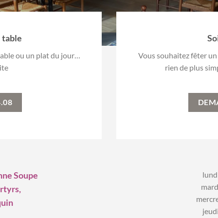
 table
So
able ou un plat du jour…
Vous souhaitez fêter un
ite
rien de plus si
4.08
DEM
nne Soupe
lund
mard
rtyrs,
mercr
uin
jeud