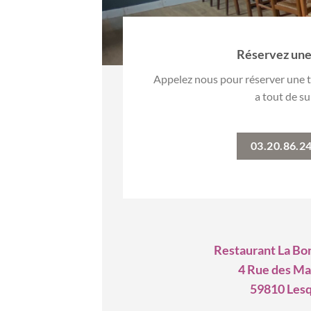
Réservez une
Appelez nous pour réserver une t
a tout de su
03.20.86.2
Restaurant La Bo
4 Rue des Ma
59810 Lesq